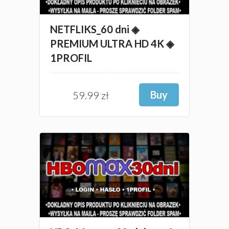
NETFLIKS_60 dni ◈
PREMIUM ULTRA HD 4K ◈
1PROFIL
Buy
59.99 zł