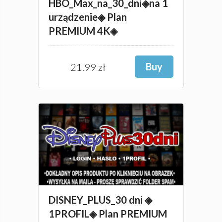
HBO_Max_na_30_dni◈na 1
urządzenie◈ Plan
PREMIUM 4K◈
Buy
21.99 zł
DISNEY_PLUS_30 dni ◈
1PROFIL◈ Plan PREMIUM