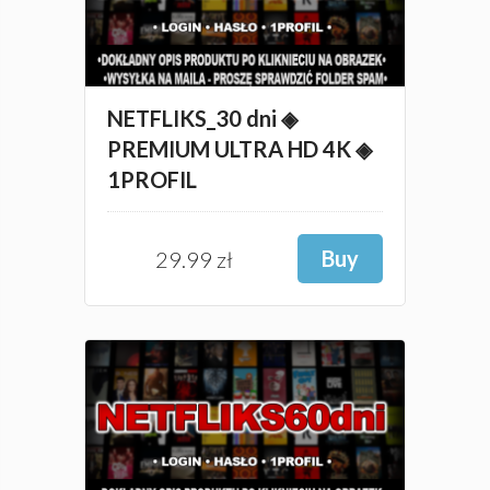
NETFLIKS_30 dni ◈
PREMIUM ULTRA HD 4K ◈
1PROFIL
Buy
29.99 zł