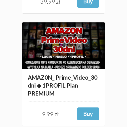
Buy
39.99 zł
AMAZ0N_ Prime_Video_30
dni ◈ 1PROFIL Plan
PREMIUM
Buy
9.99 zł