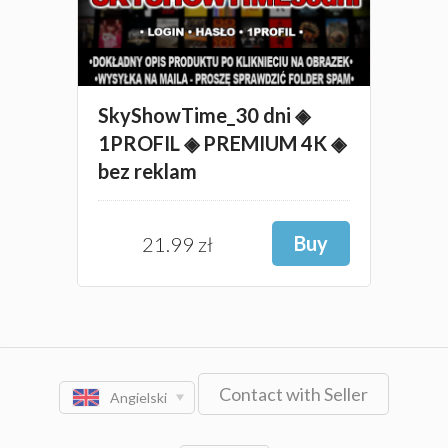
SkyShowTime_30 dni ◈
1PROFIL ◈ PREMIUM 4K ◈
bez reklam
Buy
21.99 zł
Contact with Seller
Angielski