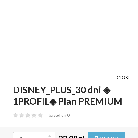
SWEET.TV_14DNI ◈ 200
kanały ◈ pakiet L
Buy
9.99 zł
CLOSE
DISNEY_PLUS_30 dni ◈
1PROFIL◈ Plan PREMIUM
based on 0
NETFLIKS_60 dni ◈