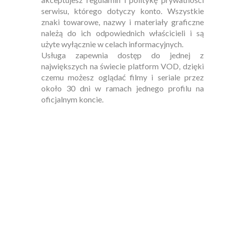
serwisu, którego dotyczy konto. Wszystkie
znaki towarowe, nazwy i materiały graficzne
należą do ich odpowiednich właścicieli i są
użyte wyłącznie w celach informacyjnych.
Usługa zapewnia dostęp do jednej z
największych na świecie platform VOD, dzięki
czemu możesz oglądać filmy i seriale przez
około 30 dni w ramach jednego profilu na
AMAZ0N_ Prime_Video_30
oficjalnym koncie.
dni ◈ 1PROFIL Plan
PREMIUM
Buy
9.99 zł