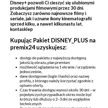
Disney+ pozwoli Ci cieszyć się ulubionymi
produkcjami filmowymi przez 30 dni.
Buy
21.99 zł
Zobaczysz zarówno najnowsze filmy i
seriale, jak i uznane ikony kinematografii
sprzed kilku, a nawet kilkunastu lat.
kontasklep
Kupując Pakiet DISNEY_PLUS na
premix24 uzyskujesz:
dostęp do pakietu z najwyższą dostępną
jakością obrazu, plan premium
możliwość oglądania na 1 ekranie / urządzeniu
jednocześnie,
dane dostępowe (login i hasło) oraz nazwę
DISNEY_PLUS_30 dni ◈
profilu, z którego należy korzystać zgodnie z
1PROFIL◈ Plan PREMIUM
opisem oferty.
Czas trwania dostępu wynosi około 30 dni – w
pojedynczych przypadkach okres może być
krótszy lub dłuższy o 2–3 dni ze względów
Buy
22.99 zł
technicznych