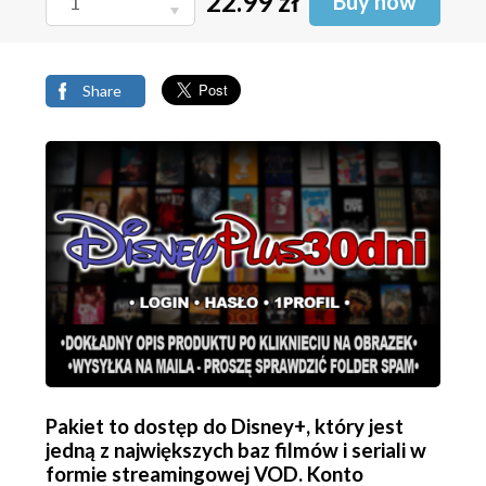
22.99 zł
Buy now
PREMIUM ULTRA HD 4K ◈
1PROFIL
Share
Buy
59.99 zł
HBO_Max_na_30_dni◈na 1
Pakiet to dostęp do Disney+, który jest
urządzenie◈ Plan
jedną z największych baz filmów i seriali w
PREMIUM 4K◈
formie streamingowej VOD. Konto