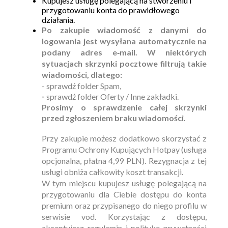
Kupujesz usługę polegającą na stworzeniu i
przygotowaniu konta do prawidłowego
działania.
Po zakupie wiadomość z danymi do
logowania jest wysyłana automatycznie na
podany adres e‑mail. W niektórych
sytuacjach skrzynki pocztowe filtrują takie
wiadomości, dlatego:
- sprawdź folder Spam,
-
sprawdź folder Oferty / Inne zakładki.
Prosimy o sprawdzenie całej skrzynki
przed zgłoszeniem braku wiadomości.
HBO_Max_na_60_dni◈na 1
urządzenie◈ KONTO
Przy zakupie możesz dodatkowo skorzystać z
Programu Ochrony Kupujących Hotpay (usługa
PREMIUM 4K◈
opcjonalna, płatna 4,99 PLN). Rezygnacja z tej
usługi obniża całkowity koszt transakcji.
W tym miejscu kupujesz usługę polegającą na
Buy
39.99 zł
przygotowaniu dla Ciebie dostępu do konta
premium oraz przypisanego do niego profilu w
serwisie vod. Korzystając z dostępu,
akceptujesz regulamin i politykę prywatności